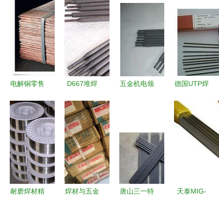
电解铜零售
D667堆焊
五金机电领
德国UTP焊
金华市和高
焊材 焊条
域的多面手
材全览 效
银焊材焊材
与焊丝的价
深入解读万
果图、产品
供应解析
格、厂家及
能403焊条
图、型号图
图片指南
与工程图在
中国五金机
电领域的应
用
耐磨焊材精
焊材与五金
唐山三一特
天泰MIG-
品 YG888T
机电循环再
种焊材 专
308LSi不锈