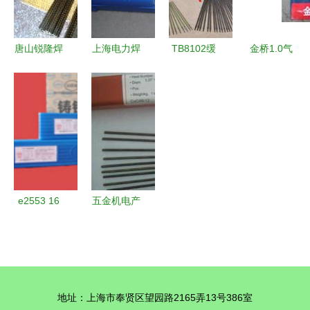
力精密制造
厂——对焊
聊“电”
唐山锐隆焊
上海电力焊
TB8102缓
金桥1.0气
材制造 专
丝 PP-TIG-
冲层抗冲击
保焊丝 五
注铝产品供
A34 钨极氩
耐磨焊条
金机电领域
应，打造五
弧焊丝 不
重载工况下
的焊接优选
金机电优质
锈钢焊丝应
的焊接革新
服务
用解析
解决方案
e2553 16
五金机电产
双相不锈钢
品展示 品
焊条在五金
质与科技的
机电领域的
结合，助力
专业解读与
工业发展
地址：上海市奉贤区望园路2165弄13号386室
应用