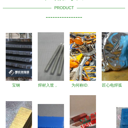
PRODUCT
----------------
宝钢
焊材入筐，
为何称ID.
匠心电焊弧
GH3030高
匠心筑成
产品拥有高
火间——鑫
温合金焊材
五金钱际里
品质？我们
荣焊接材料
技术领先，
的材料心法
走进上汽大
厂发展纪实
厂家直销助
与附件入门
众新能源工